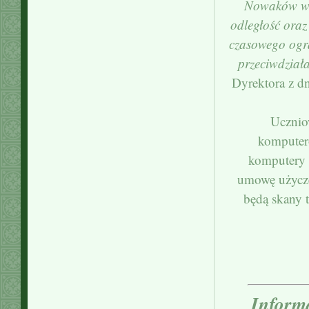
Nowaków w O
odległość ora
czasowego ogra
przeciwdzia
Dyrektora z d
Uczniow
komputero
komputery 
umowę użycze
będą skany 
Informa