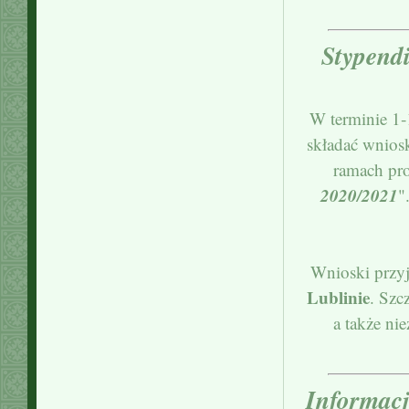
Stypendi
W terminie 1‐
składać wnios
ramach pr
2020/2021
"
Wnioski przy
Lublinie
. Szc
a także ni
Informacj