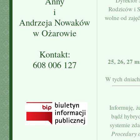
Anny
Dyrektor 
Rodziców i S
i
wolne od zaję
Andrzeja Nowaków
w Ożarowie
Kontakt:
25, 26, 27 m
608 006 127
W tych dniach
Informuję, że
bądź hybryd
systemie zd
Procedury o