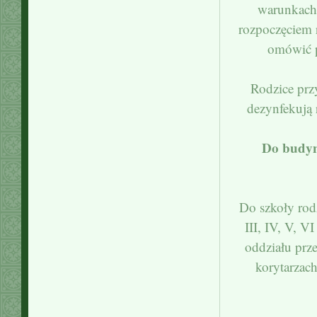
warunkach 
rozpoczęciem 
omówić p
Rodzice prz
dezynfekują 
Do budyn
Do szkoły rod
III, IV, V, V
oddziału prz
korytarzach