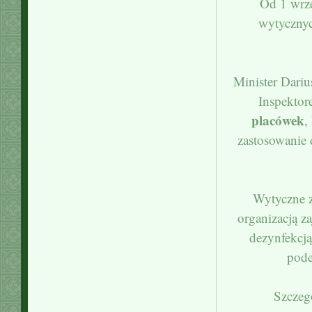
Od 1 wrz
wytycznyc
Minister Dari
Inspektor
placówek
,
zastosowanie 
Wytyczne z
organizacją z
dezynfekcj
pode
Szczeg