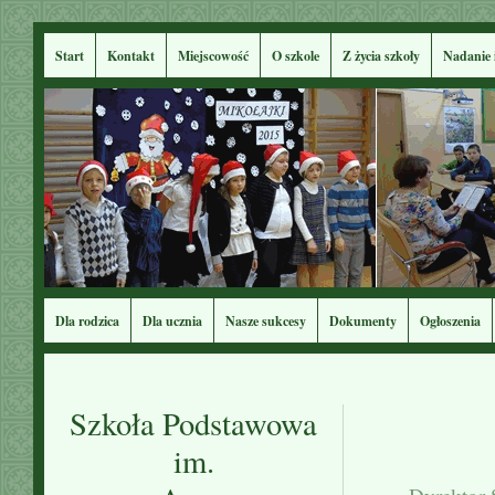
Start
Kontakt
Miejscowość
O szkole
Z życia szkoły
Nadanie 
Dla rodzica
Dla ucznia
Nasze sukcesy
Dokumenty
Ogłoszenia
Szkoła Podstawowa
im.