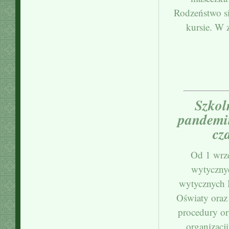
Rodzeństwo s
kursie. W 
Szkol
pandemii
cz
Od 1 wrz
wytycznyc
wytycznych 
Oświaty oraz
procedury or
organizacj