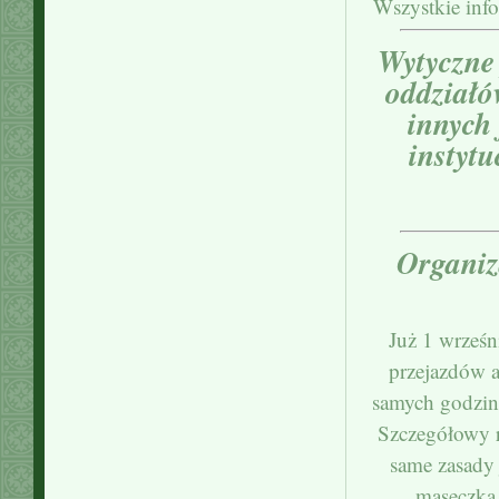
Wszystkie info
Wytyczne 
oddziałó
innych
instytu
Organiz
Już 1 wrześn
przejazdów a
samych godzina
Szczegółowy r
same zasady 
maseczka 