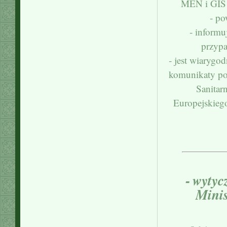
MEN i GIS r
‐ po
‐ informu
przypa
‐ jest wiarygo
komunikaty po
Sanitar
Europejskieg
‐ wyty
Minis