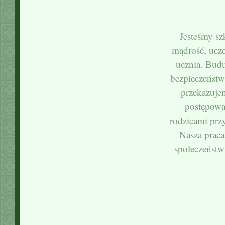
Jesteśmy sz
mądrość, ucz
ucznia. Bud
bezpieczeństw
przekazuje
postępowa
rodzicami prz
Nasza praca
społeczeńst