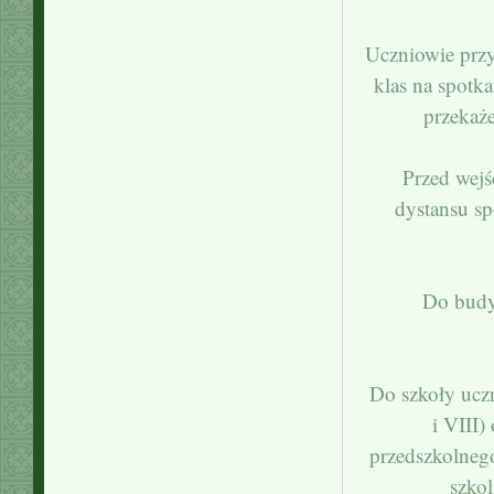
Uczniowie przy
klas na spotk
przekaże
Przed wejś
dystansu sp
Do budy
Do szkoły uczn
i VIII)
przedszkolnego
szkol