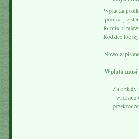
Wpłat za posił
pomocą system
formie przele
Rodzice którzy
Nowo zapisane d
Wpłata musi b
Za obiady 
wrzesień 
przekrocze